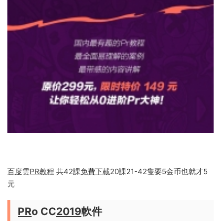
百度
雲
PR
教程
共42課
免費
下載
20課21-42隻要5金币也就才5
元
PR
o CC
2019
軟件