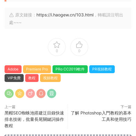
原文鏈接：
https://i.haogew.cn/103.html
，轉載請注明出
處~~~
0
0
Adobe
Premiere Pro
PRo CC2019軟件
PR視頻教程
VIP免費
教程
視頻教程
上一篇
下一篇
黑帽SEO蜘蛛池搭建泛目錄快速
了解 Photoshop入門教程的基本
排名技術，批量長尾關鍵詞操作
工具和使用技巧
教程