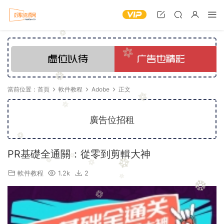
當前位置：
首頁
軟件教程
Adobe
正文
廣告位招租
PR基礎全通關：從零到剪輯大神
軟件教程
1.2k
2