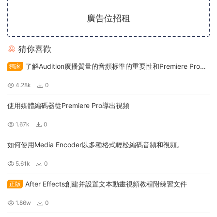
廣告位招租
猜你喜歡
了解Audition廣播質量的音頻标準的重要性和Premiere Pro如
獨家
何幫助您的音頻水平
4.28k
0
使用媒體編碼器從Premiere Pro導出視頻
1.67k
0
如何使用Media Encoder以多種格式輕松編碼音頻和視頻。
5.61k
0
After Effects創建并設置文本動畫視頻教程附練習文件
正版
1.86w
0