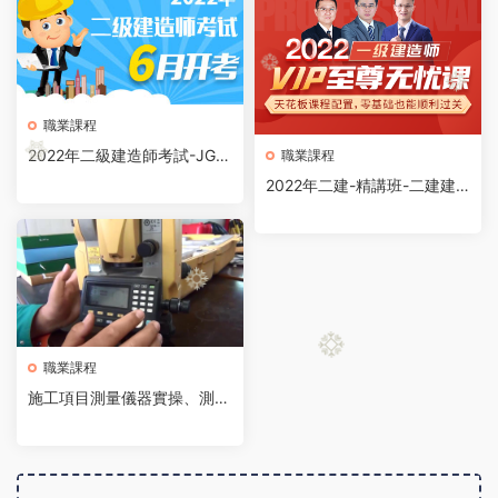
職業課程
2022年二級建造師考試-JG-
職業課程
建築-專案必做50題免費下載
2022年二建-精講班-二建建
築-JGS-龍炎飛主講
職業課程
施工項目測量儀器實操、測量
管理與控制詳解（施工現場實
景錄制）