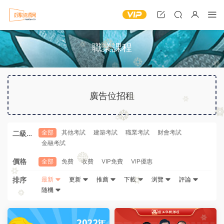
職業課程
廣告位招租
全部
其他考試
建築考試
職業考試
财會考試
二級分
金融考試
類
價格
全部
免費
收費
VIP免費
VIP優惠
排序
最新
更新
推薦
下載
浏覽
評論
随機