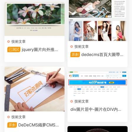
技術文章
技術文章
jquery圖片向外推出
已測試
dedecms首頁大圖帶标
原創
幻燈片效果
題幻燈片
技術文章
div圖片居中-圖片在DIV内水
平居中CSS
技術文章
DeDeCMS織夢CMS數
原創
據搬家到WordPress的方法