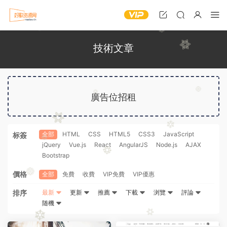
技術文章
廣告位招租
全部
HTML
CSS
HTML5
CSS3
JavaScript
标簽
jQuery
Vue.js
React
AngularJS
Node.js
AJAX
Bootstrap
價格
全部
免費
收費
VIP免費
VIP優惠
排序
最新
更新
推薦
下載
浏覽
評論
随機