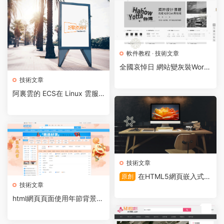
軟件教程
·
技術文章
全國哀悼日 網站變灰裝Word
Press網站代碼
技術文章
阿裏雲的 ECS在 Linux 雲服
務器上一鍵修複漏洞和升級方
法
技術文章
在HTML5網頁嵌入式s
原創
技術文章
wf播放器代碼-swf文件
html網頁頁面使用年節背景圖
片加背景顔色代碼
薦