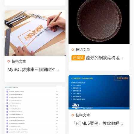
技術文章
酷炫的網狀結構地球3
已測試
技術文章
D動畫
MySQL數據庫三個關鍵性能
指标–TPS\QPS\IOPS
薦
技術文章
『HTML5案例』教你做經典
遊戲打磚塊，零基礎入學