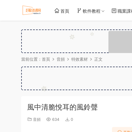
首頁
軟件教程
職業課
當前位置：
首頁
音頻
特效素材
正文
風中清脆悅耳的風鈴聲
音頻
634
0