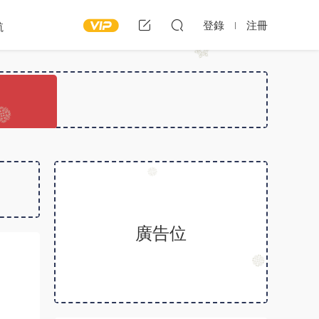
登錄
注冊
航
廣告位