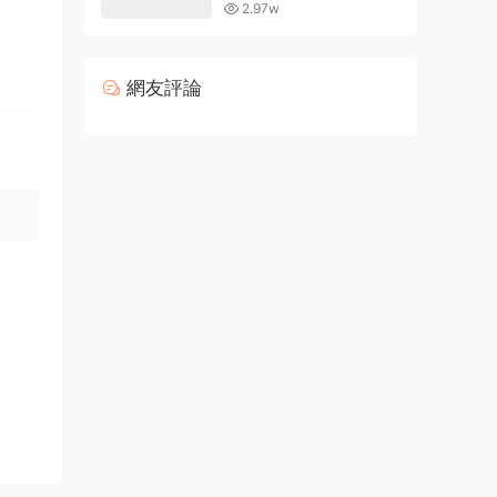
的現有字體
2.97w
網友評論