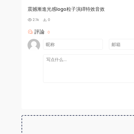
震撼漸進光感logo粒子演繹特效音效
2.1k
0
評論
0