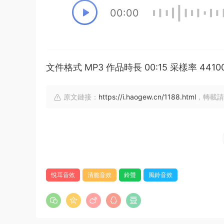
00:00
文件格式 MP3 作品時長 00:15 采樣率 44
原文鏈接：
https://i.haogew.cn/1188.html
，轉載請
悅耳音效
清脆音效
鈴聲
風鈴音效