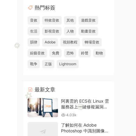
熱門标簽
音效
特效音效
其他
遊戲音效
生活
影視音效
人物
動畫音效
韻律
Adobe
視頻教程
轉場音效
綜藝音效
免費
恐怖
鈴聲
動物
戰争
正版
Lightroom
最新文章
阿裏雲的 ECS在 Linux 雲
服務器上一鍵修複漏洞和
升級方法
4.03k
了解如何在 Adobe
Photoshop 中識别圖像中