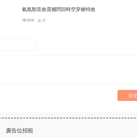
氣氛類音效震撼閃回時空穿梭特效
609
0
提交
廣告位招租