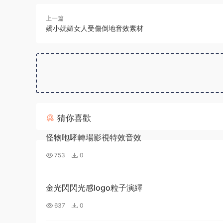
上一篇
嬌小妩媚女人受傷倒地音效素材
猜你喜歡
怪物咆哮轉場影視特效音效
753
0
金光閃閃光感logo粒子演繹
637
0