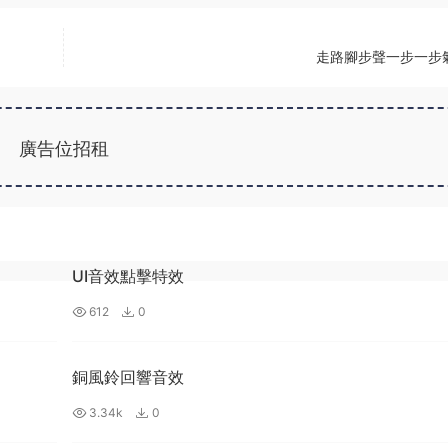
走路腳步聲一步一步
廣告位招租
UI音效點擊特效
612
0
銅風鈴回響音效
3.34k
0