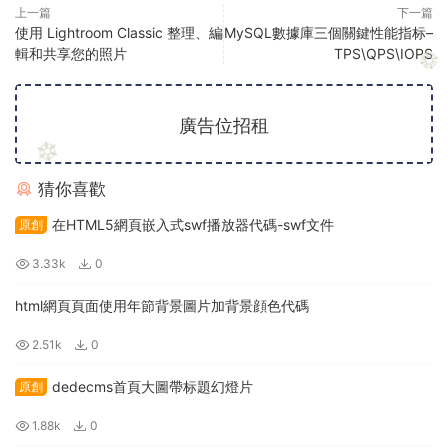
上一篇
下一篇
使用 Lightroom Classic 整理、編
MySQL數據庫三個關鍵性能指标–
輯和共享您的照片
TPS\QPS\IOPS
廣告位招租
猜你喜歡
在HTML5網頁嵌入式swf播放器代碼-swf文件
原創
3.33k
0
html網頁頁面使用年節背景圖片加背景顔色代碼
2.51k
0
dedecms首頁大圖帶标題幻燈片
原創
1.88k
0