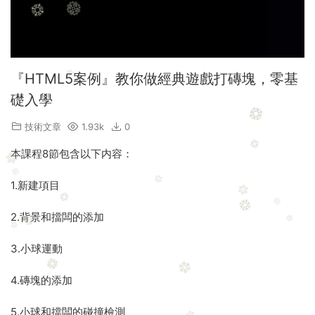
創
背
3
·
建
景
小
4
新
·
和
球
磚
項
5
擋
·
運
塊
目
.
闆
6
動
『HTML5案例』教你做經典遊戲打磚塊，零基
·
的
小
的
.
7
添
礎入學
·
球
添
數
.
加
8
和
加
組
小
技術文章
1.93k
0
.
擋
的
球
B
闆
使
本課程8節包含以下内容：
和
r
的
用
磚
e
碰
1.新建項目
塊
a
撞
的
k
檢
2.背景和擋闆的添加
碰
e
測
撞
r
檢
3.小球運動
小
測
結
4.磚塊的添加
5.小球和擋闆的碰撞檢測