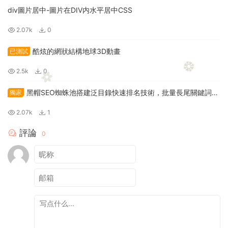
div圖片居中-圖片在DIV内水平居中CSS
2.07k
0
酷炫的網狀結構地球3D動畫
已測試
2.5k
0
黑帽SEO蜘蛛池搭建泛目錄快速排名技術，批量長尾關鍵詞操
獨家
作教程
2.07k
1
評論
0