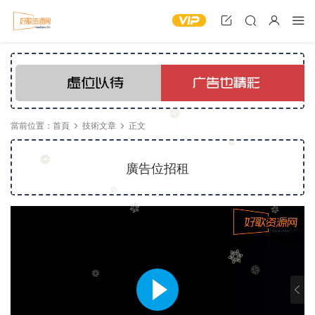
當前位置：
首頁
技術文章
正文
廣告位招租
8
·
1
·
.
2
·