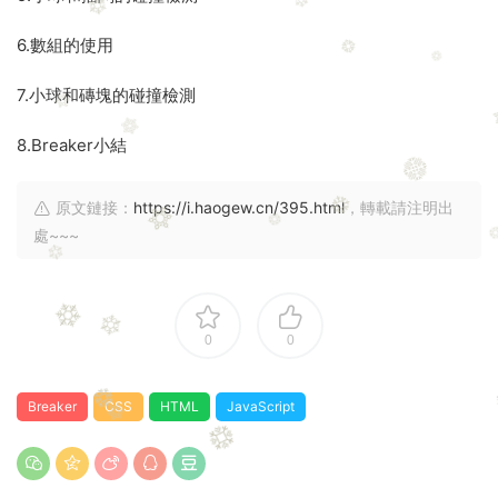
6.數組的使用
7.小球和磚塊的碰撞檢測
8.Breaker小結
原文鏈接：
https://i.haogew.cn/395.html
，轉載請注明出
處~~~
0
0
Breaker
CSS
HTML
JavaScript