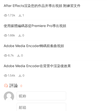
After Effects渲染您的作品并導出視頻 附練習文件
1.73k
1
使用媒體編碼器從Premiere Pro導出視頻
1.66k
0
Adobe Media Encoder轉碼前奏曲視頻
6.7k
0
Adobe Media Encoder在背景中渲染後效果
1.54k
0
評論
0