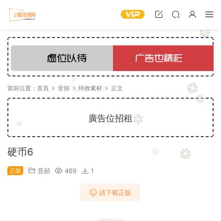
當前位置：
首頁
音頻
特效素材
正文
廣告位招租
硬币6
正版
音頻
469
1
請下載正版