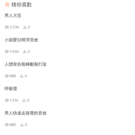
猜你喜歡
男人大笑
2.23k
0
小孩嬰兒啼哭音效
1.04k
0
人體骨折棍棒斷裂打架
886
0
呼吸聲
1.31k
0
男人快速走路聲的音效
880
0