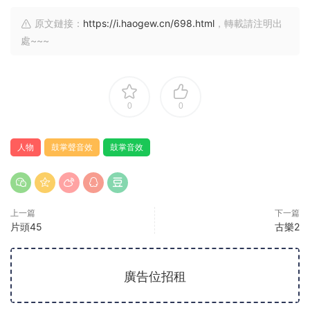
原文鏈接：
https://i.haogew.cn/698.html
，轉載請注明出
處~~~
0
0
人物
鼓掌聲音效
鼓掌音效
上一篇
下一篇
片頭45
古樂2
廣告位招租