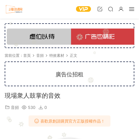
當前位置：
首頁
音頻
特效素材
正文
廣告位招租
現場衆人鼓掌的音效
音頻
530
0
喜歡原創請購買官方正版授權作品！