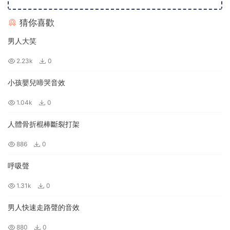
猜你喜歡
男人大笑
2.23k
0
小孩嬰兒啼哭音效
1.04k
0
人體骨折棍棒斷裂打架
886
0
呼吸聲
1.31k
0
男人快速走路聲的音效
880
0