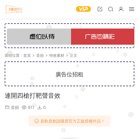
當前位置：
首頁
音頻
特效素材
正文
廣告位招租
連開四槍打靶聲音效
音頻
911
0
喜歡原創請購買官方正版授權作品！