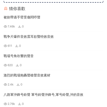
猜你喜歡
被劍帶過手臂受傷悶哼聲
7.46k
0
戰争片爆炸音效震耳欲聾特效音效
611
0
戰場号角吹響的聲音
620
0
激烈的戰場炮轟聲槍聲音效素材
2.4k
0
八路軍沖鋒号鈴聲 軍号鈴聲沖鋒号,軍号鈴聲,沖的音效
2.76k
0