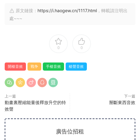
原文鏈接：
https://i.haogew.cn/1117.html
，轉載請注明出
處~~~
0
0
開槍音效
戰争
手槍音效
槍聲音效
上一篇
下一篇
動畫裏壓縮能量後釋放升空的特
掰斷東西音效
效聲
廣告位招租