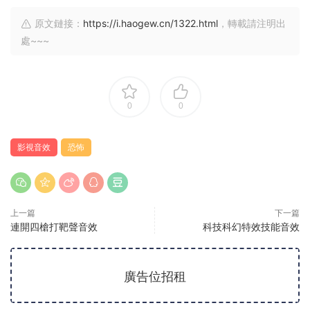
原文鏈接：
https://i.haogew.cn/1322.html
，轉載請注明出
處~~~
0
0
影視音效
恐怖
上一篇
下一篇
連開四槍打靶聲音效
科技科幻特效技能音效
廣告位招租