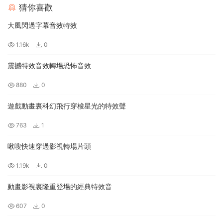
猜你喜歡
大風閃過字幕音效特效
1.16k
0
震撼特效音效轉場恐怖音效
880
0
遊戲動畫裏科幻飛行穿梭星光的特效聲
763
1
啾嗖快速穿過影視轉場片頭
1.19k
0
動畫影視裏隆重登場的經典特效音
607
0