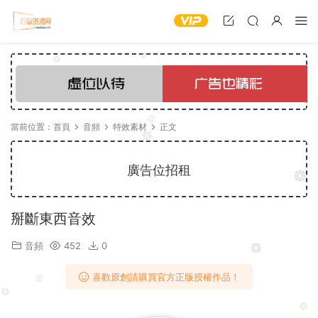
當前位置：
首頁
音頻
特效素材
正文
廣告位招租
掰斷東西音效
音頻
452
0
喜歡原創請購買官方正版授權作品！