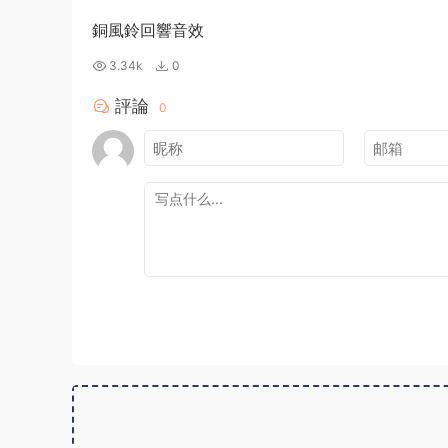
銅風鈴回響音效
3.34k
0
評論
0