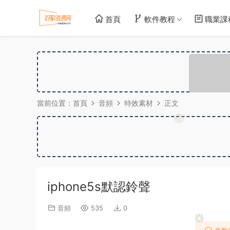
首頁
軟件教程
職業課
當前位置：
首頁
音頻
特效素材
正文
iphone5s默認鈴聲
音頻
535
0