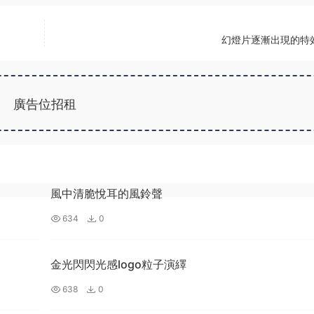
幻燈片逐漸出現的特
廣告位招租
風中清脆悅耳的風鈴聲
634
0
金光閃閃光感logo粒子演繹
638
0