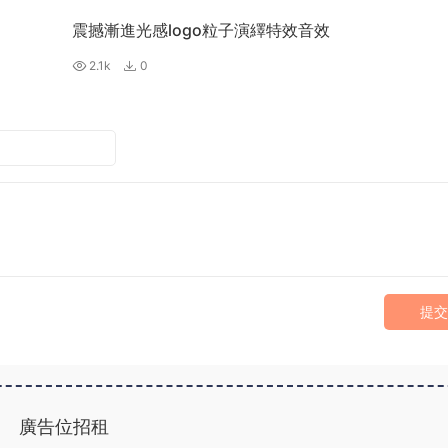
震撼漸進光感logo粒子演繹特效音效
2.1k
0
提交
廣告位招租