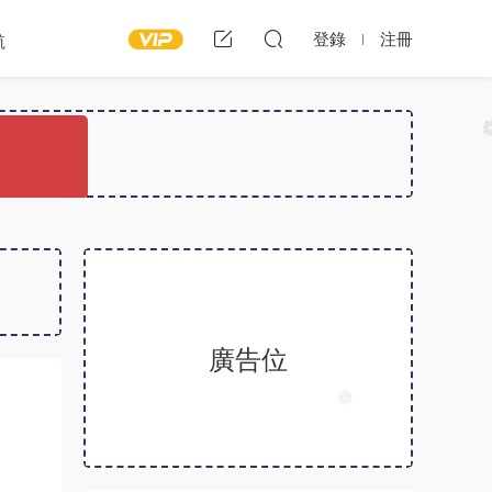
登錄
注冊
航
廣告位