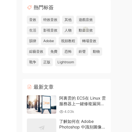
熱門标簽
音效
特效音效
其他
遊戲音效
生活
影視音效
人物
動畫音效
韻律
Adobe
視頻教程
轉場音效
綜藝音效
免費
恐怖
鈴聲
動物
戰争
正版
Lightroom
最新文章
阿裏雲的 ECS在 Linux 雲
服務器上一鍵修複漏洞和
升級方法
4.03k
了解如何在 Adobe
Photoshop 中識别圖像中