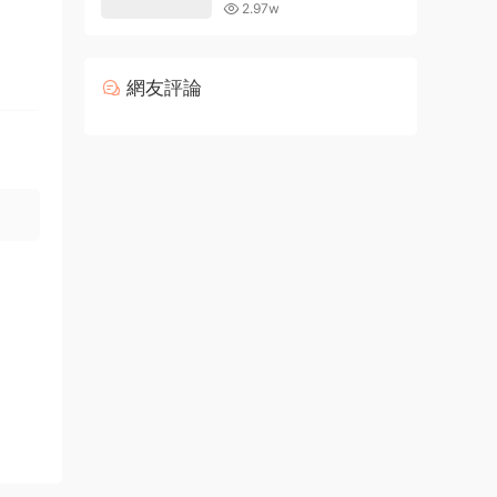
的現有字體
2.97w
網友評論