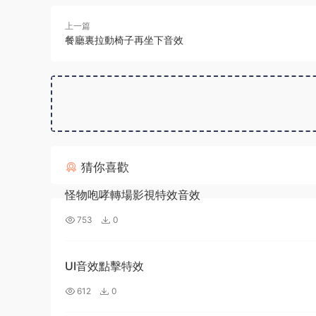
上一篇
餐廳裏拉動椅子再坐下音效
猜你喜歡
怪物咆哮轉場影視特效音效
753
0
UI音效點擊特效
612
0