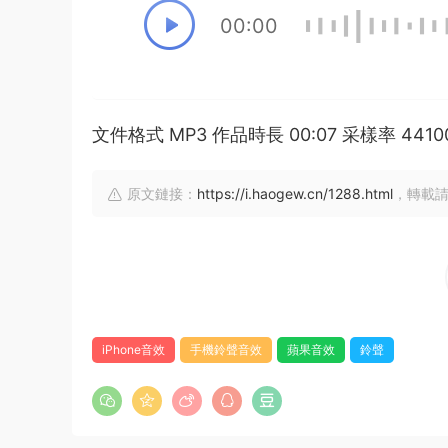
00:00
文件格式 MP3 作品時長 00:07 采樣率 44
原文鏈接：
https://i.haogew.cn/1288.html
，轉載請
iPhone音效
手機鈴聲音效
蘋果音效
鈴聲