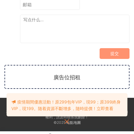
提交
廣告位招租
疫情期間優惠活動！原299包年VIP，現99；原399終身
京公網安備 188888888
VIP，現199。随着資源不斷增多，随時提價！立即查看
本站部分文章、資源來自互聯網，版權歸原作者及網站所有，如果侵犯了您的
權利，請及時聯系我删除！
©2025
站點地圖