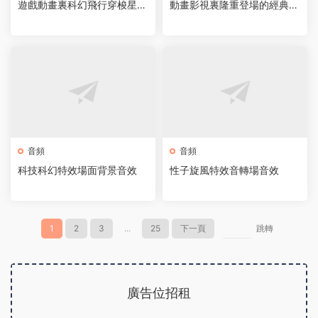
遊戲動畫裏科幻飛行穿梭星光
動畫影視裏隆重登場的經典特
的特效聲
效音
音頻
音頻
科技科幻特效場面背景音效
性子旋風特效音轉場音效
1
2
3
...
25
下一頁
跳轉
廣告位招租