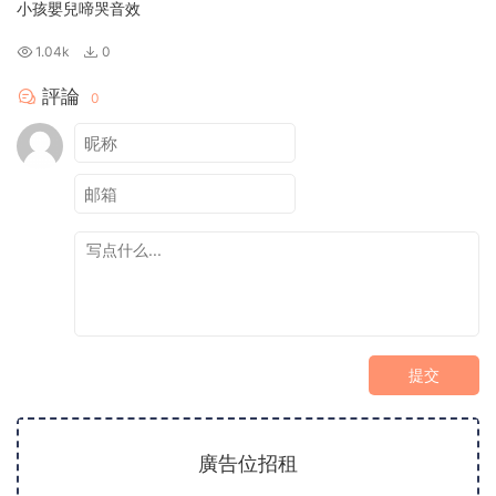
小孩嬰兒啼哭音效
1.04k
0
評論
0
提交
廣告位招租