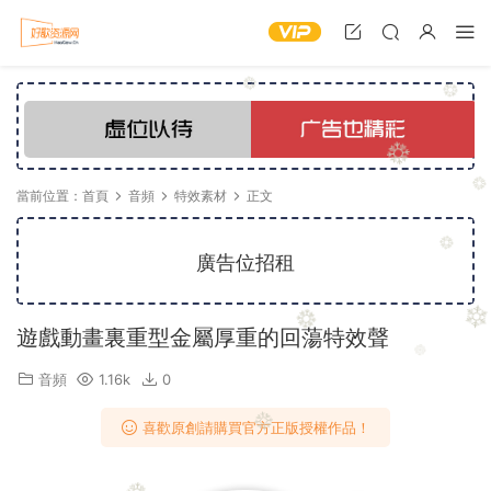
當前位置：
首頁
音頻
特效素材
正文
廣告位招租
遊戲動畫裏重型金屬厚重的回蕩特效聲
音頻
1.16k
0
喜歡原創請購買官方正版授權作品！