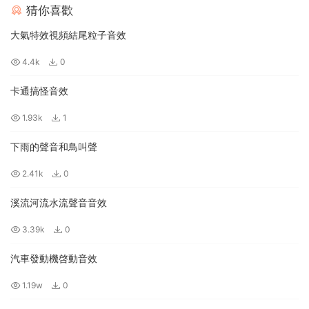
猜你喜歡
大氣特效視頻結尾粒子音效
4.4k
0
卡通搞怪音效
1.93k
1
下雨的聲音和鳥叫聲
2.41k
0
溪流河流水流聲音音效
3.39k
0
汽車發動機啓動音效
1.19w
0