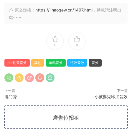
原文鏈接：
https://i.haogew.cn/1497.html
，轉載請注明出
處~~~
0
0
ppt動畫音效
其他
遊戲音效
特效音效
音效
上一篇
下一篇
甩門聲
小孩嬰兒啼哭音效
廣告位招租