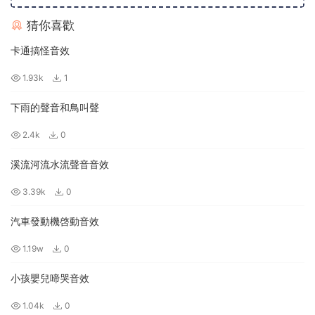
猜你喜歡
卡通搞怪音效
1.93k
1
下雨的聲音和鳥叫聲
2.4k
0
溪流河流水流聲音音效
3.39k
0
汽車發動機啓動音效
1.19w
0
小孩嬰兒啼哭音效
1.04k
0