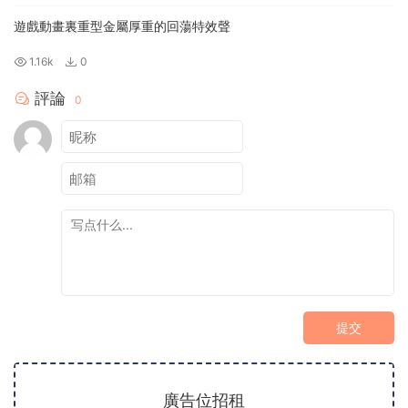
遊戲動畫裏重型金屬厚重的回蕩特效聲
1.16k
0
評論
0
提交
廣告位招租