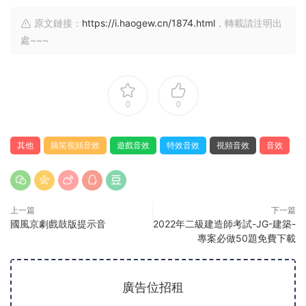
原文鏈接：
https://i.haogew.cn/1874.html
，轉載請注明出
處~~~
0
0
其他
搞笑視頻音效
遊戲音效
特效音效
視頻音效
音效
上一篇
下一篇
國風京劇戲鼓版提示音
2022年二級建造師考試-JG-建築-
專案必做50題免費下載
廣告位招租