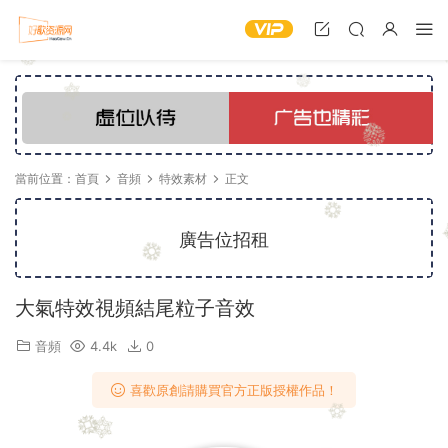
當前位置：
首頁
音頻
特效素材
正文
廣告位招租
大氣特效視頻結尾粒子音效
音頻
4.4k
0
喜歡原創請購買官方正版授權作品！