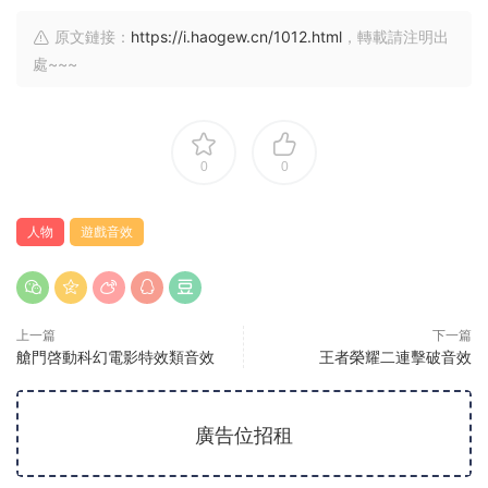
原文鏈接：
https://i.haogew.cn/1012.html
，轉載請注明出
處~~~
0
0
人物
遊戲音效
上一篇
下一篇
艙門啓動科幻電影特效類音效
王者榮耀二連擊破音效
廣告位招租