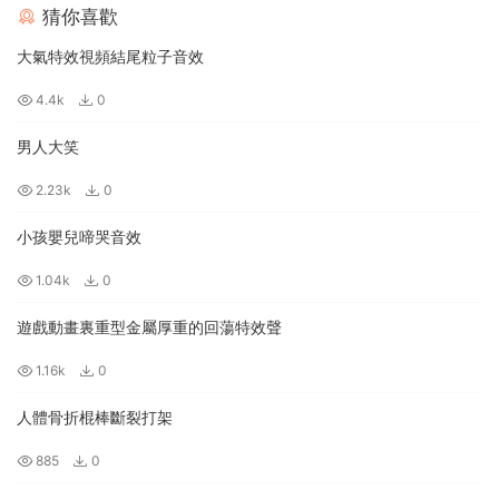
猜你喜歡
大氣特效視頻結尾粒子音效
4.4k
0
男人大笑
2.23k
0
小孩嬰兒啼哭音效
1.04k
0
遊戲動畫裏重型金屬厚重的回蕩特效聲
1.16k
0
人體骨折棍棒斷裂打架
885
0