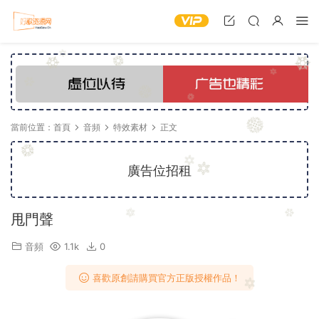
當前位置：
首頁
音頻
特效素材
正文
廣告位招租
甩門聲
音頻
1.1k
0
喜歡原創請購買官方正版授權作品！