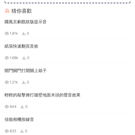
猜你喜歡
國風京劇戲鼓版提示音
1.81k
0
紙張快速翻頁音效
1.68k
0
開門關門打開關上箱子
1.21k
0
輕輕的敲擊捶打牆壁地面木頭的聲音效果
944
0
佳能相機按鍵音
835
0