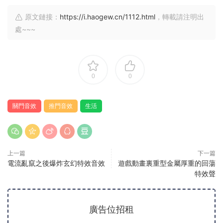
原文鏈接：
https://i.haogew.cn/1112.html
，轉載請注明出
處~~~
0
0
關門音效
推門音效
生活
上一篇
下一篇
電流亂竄之後爆炸玄幻特效音效
遊戲動畫裏重型金屬厚重的回蕩
特效聲
廣告位招租