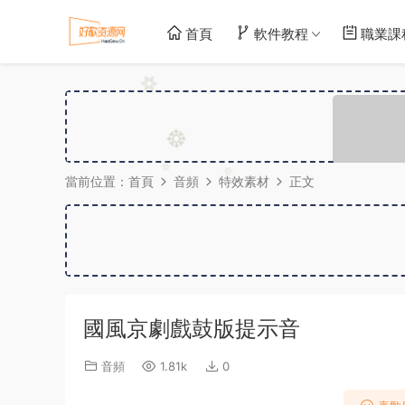
首頁
軟件教程
職業課
當前位置：
首頁
音頻
特效素材
正文
國風京劇戲鼓版提示音
音頻
1.81k
0