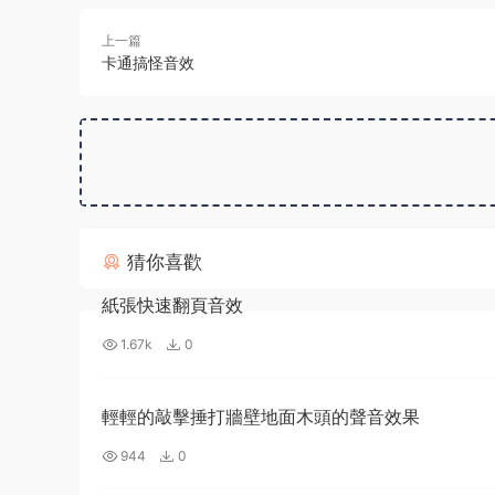
上一篇
卡通搞怪音效
猜你喜歡
紙張快速翻頁音效
1.67k
0
輕輕的敲擊捶打牆壁地面木頭的聲音效果
944
0