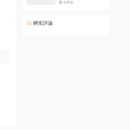
的現有字體
2.97w
網友評論