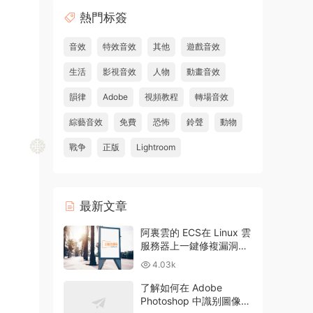
熱門标簽
音效
特效音效
其他
遊戲音效
生活
影視音效
人物
動畫音效
韻律
Adobe
視頻教程
轉場音效
綜藝音效
免費
恐怖
鈴聲
動物
戰争
正版
Lightroom
最新文章
阿裏雲的 ECS在 Linux 雲
服務器上一鍵修複漏洞和
升級方法
4.03k
了解如何在 Adobe
Photoshop 中識别圖像中