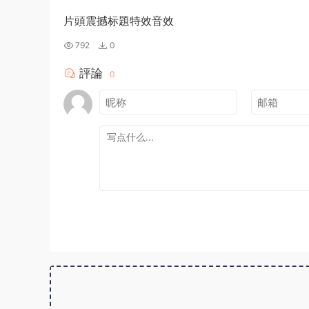
片頭震撼标題特效音效
792
0
評論
0