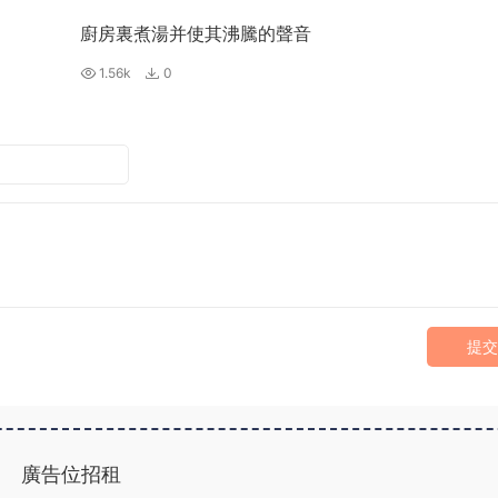
廚房裏煮湯并使其沸騰的聲音
1.56k
0
提交
廣告位招租