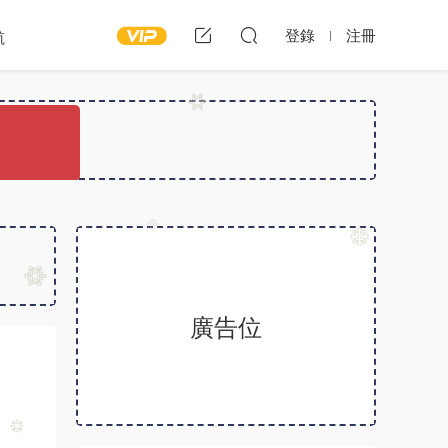
登錄
注冊
航
廣告位