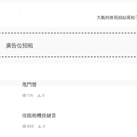
大氣特效視頻結尾粒
廣告位招租
甩門聲
1.1k
0
佳能相機按鍵音
835
0