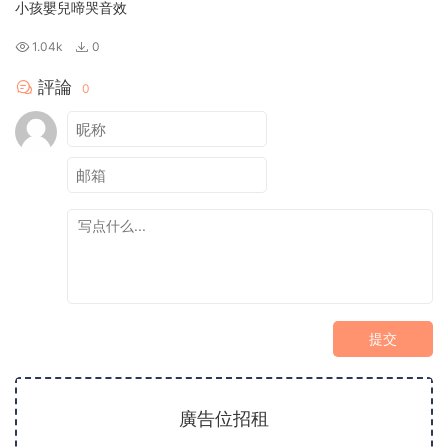
小孩嬰兒啼哭音效
1.04k
0
評論
0
提交
廣告位招租