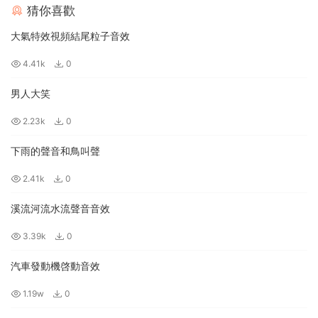
猜你喜歡
大氣特效視頻結尾粒子音效
4.41k
0
男人大笑
2.23k
0
下雨的聲音和鳥叫聲
2.41k
0
溪流河流水流聲音音效
3.39k
0
汽車發動機啓動音效
1.19w
0