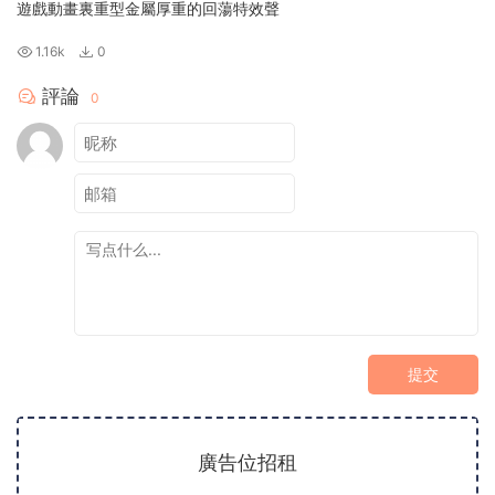
遊戲動畫裏重型金屬厚重的回蕩特效聲
1.16k
0
評論
0
提交
廣告位招租