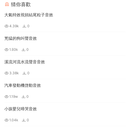
猜你喜歡
大氣特效視頻結尾粒子音效
4.39k
0
兇猛的狗叫聲音效
1.93k
0
溪流河流水流聲音音效
3.38k
0
汽車發動機啓動音效
1.19w
0
小孩嬰兒啼哭音效
1.04k
0