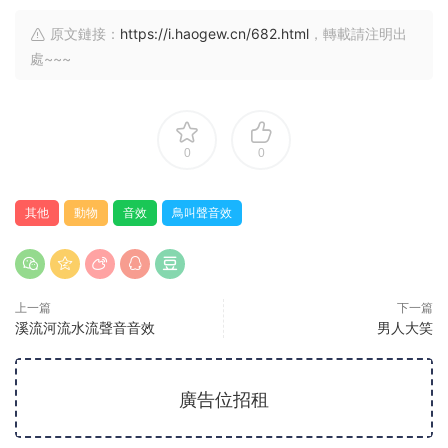
原文鏈接：
https://i.haogew.cn/682.html
，轉載請注明出
處~~~
0
0
其他
動物
音效
鳥叫聲音效
上一篇
下一篇
溪流河流水流聲音音效
男人大笑
廣告位招租