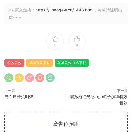
原文鏈接：
https://i.haogew.cn/1443.html
，轉載請注明出
處~~~
0
0
特效音效
琴鍵聲音素材
琴鍵音效mp3下載
上一篇
下一篇
男性痛苦尖叫聲
震撼漸進光感logo粒子演繹特效
音效
廣告位招租