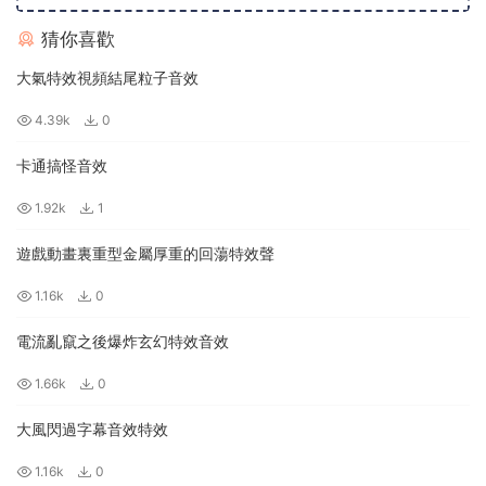
猜你喜歡
大氣特效視頻結尾粒子音效
4.39k
0
卡通搞怪音效
1.92k
1
遊戲動畫裏重型金屬厚重的回蕩特效聲
1.16k
0
電流亂竄之後爆炸玄幻特效音效
1.66k
0
大風閃過字幕音效特效
1.16k
0