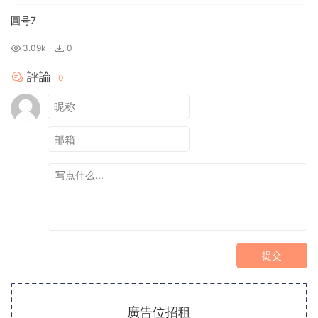
圓号7
3.09k
0
評論
0
提交
廣告位招租