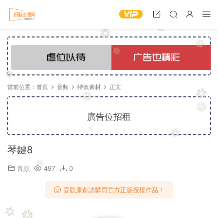
當前位置：
首頁
音頻
特效素材
正文
廣告位招租
琴鍵8
音頻
497
0
喜歡原創請購買官方正版授權作品！