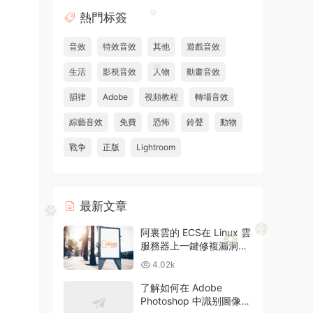
熱門标簽
音效
特效音效
其他
遊戲音效
生活
影視音效
人物
動畫音效
韻律
Adobe
視頻教程
轉場音效
綜藝音效
免費
恐怖
鈴聲
動物
戰争
正版
Lightroom
最新文章
阿裏雲的 ECS在 Linux 雲
服務器上一鍵修複漏洞和
升級方法
4.02k
了解如何在 Adobe
Photoshop 中識别圖像中