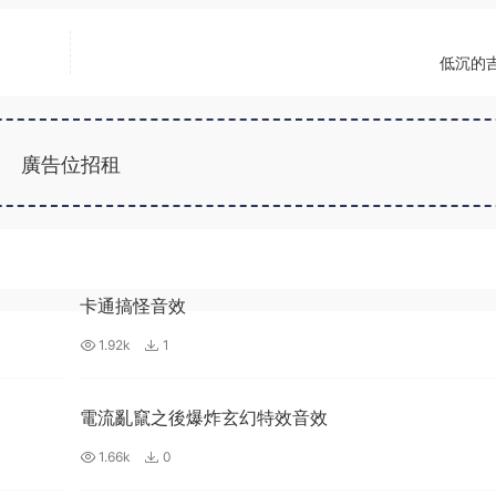
低沉的吉
廣告位招租
卡通搞怪音效
1.92k
1
電流亂竄之後爆炸玄幻特效音效
1.66k
0