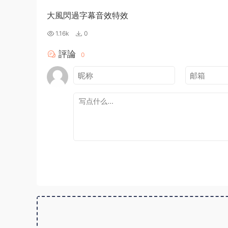
大風閃過字幕音效特效
1.16k
0
評論
0