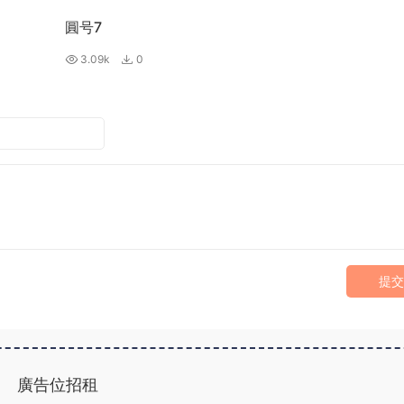
圓号7
3.09k
0
提交
廣告位招租