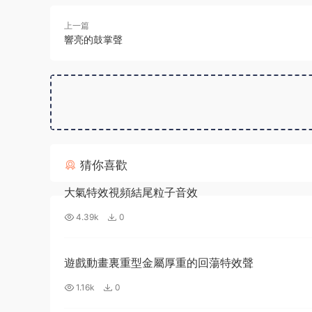
上一篇
響亮的鼓掌聲
猜你喜歡
大氣特效視頻結尾粒子音效
4.39k
0
遊戲動畫裏重型金屬厚重的回蕩特效聲
1.16k
0