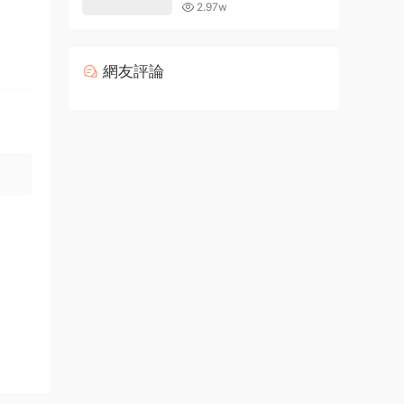
的現有字體
2.97w
網友評論