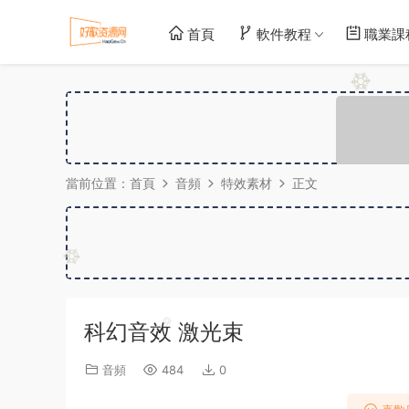
首頁
軟件教程
職業課
當前位置：
首頁
音頻
特效素材
正文
科幻音效 激光束
音頻
484
0