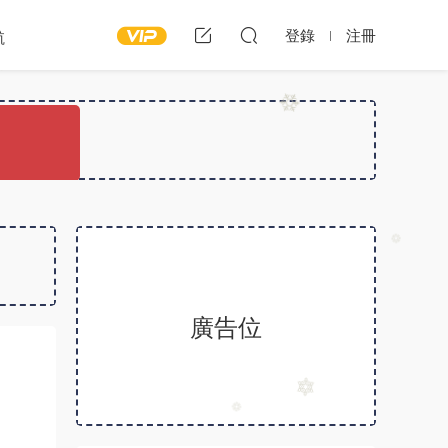
登錄
注冊
航
廣告位