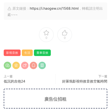
原文鏈接：
https://i.haogew.cn/1568.html
，轉載請注明出
處~~~
0
0
影視音效
生活
賽車音效
上一篇
下一篇
低沉的吉他24
好萊塢影視特效音效空氣時間
廣告位招租