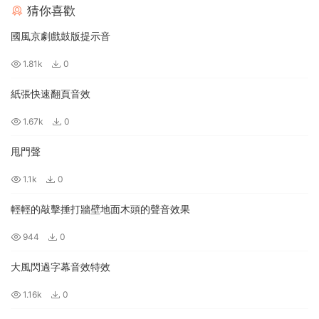
猜你喜歡
國風京劇戲鼓版提示音
1.81k
0
紙張快速翻頁音效
1.67k
0
甩門聲
1.1k
0
輕輕的敲擊捶打牆壁地面木頭的聲音效果
944
0
大風閃過字幕音效特效
1.16k
0