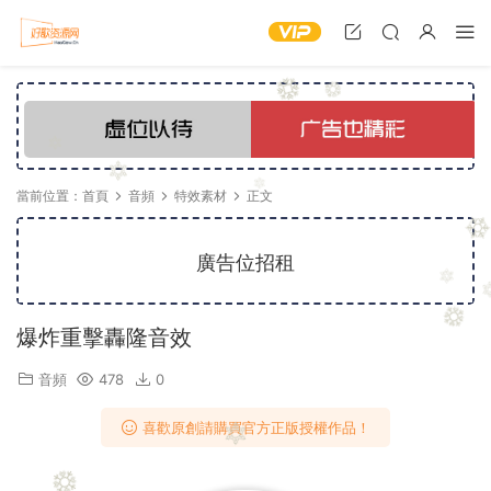
當前位置：
首頁
音頻
特效素材
正文
廣告位招租
爆炸重擊轟隆音效
音頻
478
0
喜歡原創請購買官方正版授權作品！