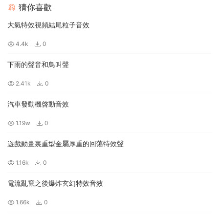
猜你喜歡
大氣特效視頻結尾粒子音效
4.4k
0
下雨的聲音和鳥叫聲
2.41k
0
汽車發動機啓動音效
1.19w
0
遊戲動畫裏重型金屬厚重的回蕩特效聲
1.16k
0
電流亂竄之後爆炸玄幻特效音效
1.66k
0