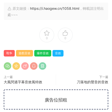
原文鏈接：
https://i.haogew.cn/1058.html
，轉載請注明出
處~~~
0
0
戰争
遊戲音效
爆炸音效
音效
上一篇
下一篇
大風閃過字幕音效風特效
刀落地的聲音的音效
廣告位招租