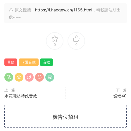
原文鏈接：
https://i.haogew.cn/1165.html
，轉載請注明出
處~~~
0
0
其他
卡通音效
音效
上一篇
下一篇
水花濺起特效音效
蝙蝠40
廣告位招租