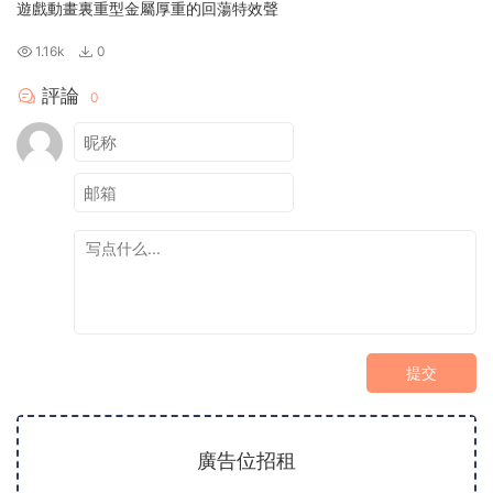
遊戲動畫裏重型金屬厚重的回蕩特效聲
1.16k
0
評論
0
提交
廣告位招租