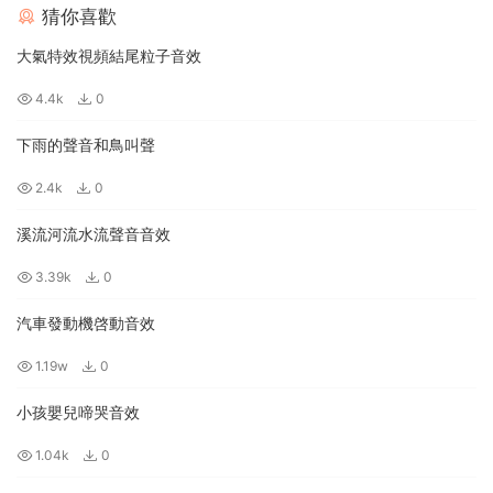
猜你喜歡
大氣特效視頻結尾粒子音效
4.4k
0
下雨的聲音和鳥叫聲
2.4k
0
溪流河流水流聲音音效
3.39k
0
汽車發動機啓動音效
1.19w
0
小孩嬰兒啼哭音效
1.04k
0