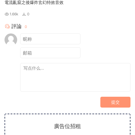
電流亂竄之後爆炸玄幻特效音效
1.66k
0
評論
0
提交
廣告位招租