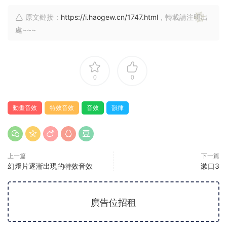
原文鏈接：
https://i.haogew.cn/1747.html
，轉載請注明出
處~~~
0
0
動畫音效
特效音效
音效
韻律
上一篇
下一篇
幻燈片逐漸出現的特效音效
漱口3
廣告位招租