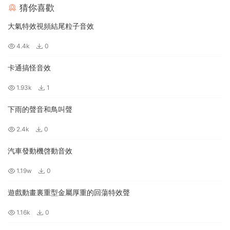
猜你喜歡
大氣特效視頻結尾粒子音效
4.4k
0
卡通搞怪音效
1.93k
1
下雨的聲音和鳥叫聲
2.4k
0
汽車發動機啓動音效
1.19w
0
遊戲動畫裏重型金屬厚重的回蕩特效聲
1.16k
0