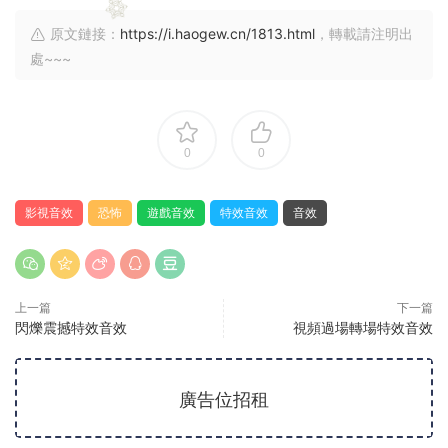
原文鏈接：
https://i.haogew.cn/1813.html
，轉載請注明出
處~~~
0
0
影視音效
恐怖
遊戲音效
特效音效
音效
上一篇
下一篇
閃爍震撼特效音效
視頻過場轉場特效音效
廣告位招租