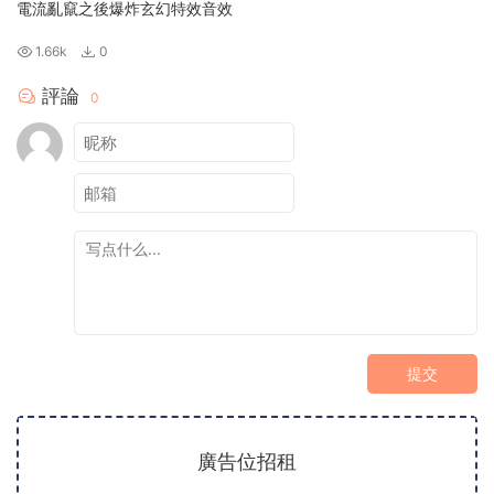
電流亂竄之後爆炸玄幻特效音效
1.66k
0
評論
0
提交
廣告位招租