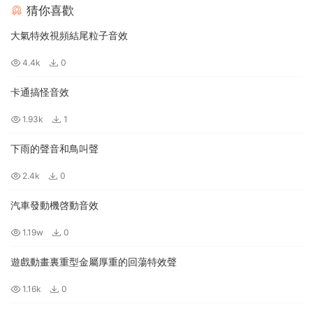
猜你喜歡
大氣特效視頻結尾粒子音效
4.4k
0
卡通搞怪音效
1.93k
1
下雨的聲音和鳥叫聲
2.4k
0
汽車發動機啓動音效
1.19w
0
遊戲動畫裏重型金屬厚重的回蕩特效聲
1.16k
0