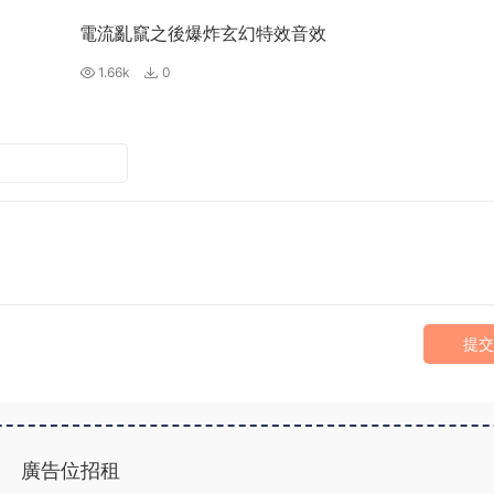
電流亂竄之後爆炸玄幻特效音效
1.66k
0
提交
廣告位招租