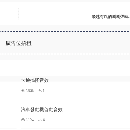
飛越有風的唰唰聲轉
廣告位招租
卡通搞怪音效
1.92k
1
汽車發動機啓動音效
1.19w
0