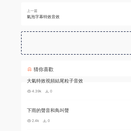
上一篇
氣泡字幕特效音效
猜你喜歡
大氣特效視頻結尾粒子音效
4.39k
0
下雨的聲音和鳥叫聲
2.4k
0