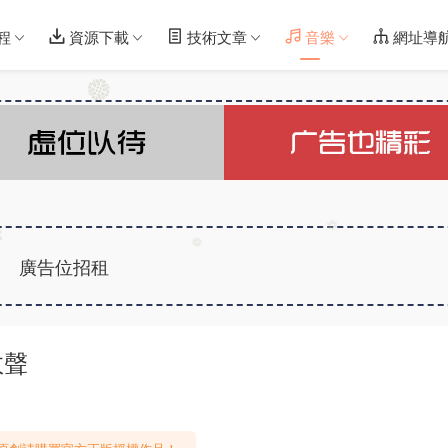
程
資源下載
技術文章
音樂
網址導
廣告位招租
效聲