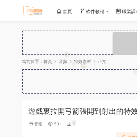
首頁
軟件教程
職業課
當前位置：
首頁
音頻
特效素材
正文
遊戲裏拉開弓箭張開到射出的特
音頻
501
0