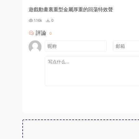
遊戲動畫裏重型金屬厚重的回蕩特效聲
1.16k
0
評論
0