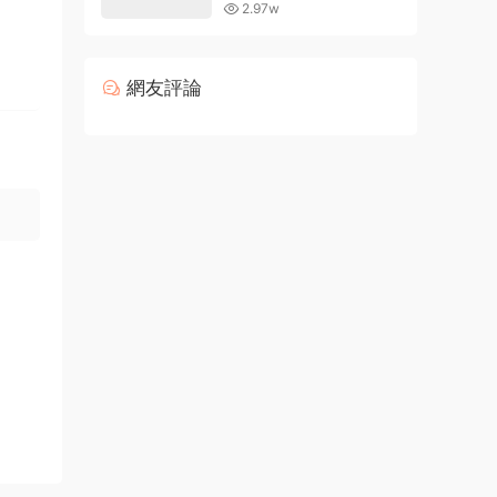
的現有字體
2.97w
網友評論