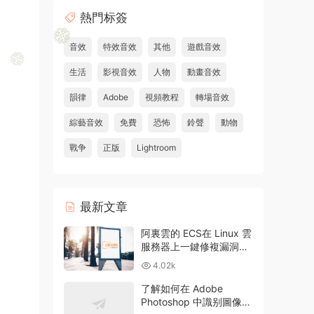
熱門标簽
音效
特效音效
其他
遊戲音效
生活
影視音效
人物
動畫音效
韻律
Adobe
視頻教程
轉場音效
綜藝音效
免費
恐怖
鈴聲
動物
戰争
正版
Lightroom
最新文章
阿裏雲的 ECS在 Linux 雲
服務器上一鍵修複漏洞和
升級方法
4.02k
了解如何在 Adobe
Photoshop 中識别圖像中