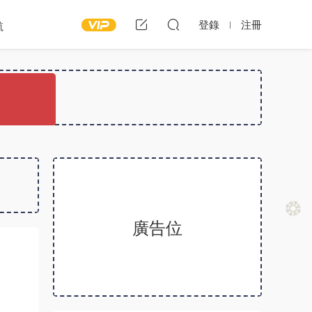
登錄
注冊
航
廣告位