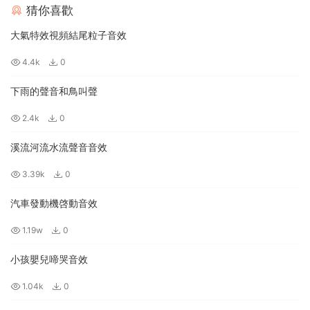
猜你喜歡
大氣特效視頻結尾粒子音效
4.4k
0
下雨的聲音和鳥叫聲
2.4k
0
溪流河流水流聲音音效
3.39k
0
汽車發動機啓動音效
1.19w
0
小孩嬰兒啼哭音效
1.04k
0