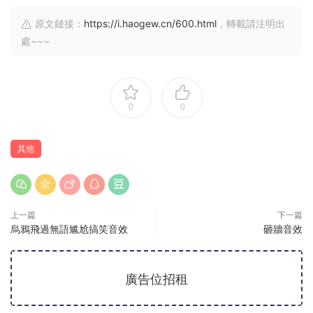
原文鏈接：
https://i.haogew.cn/600.html
，轉載請注明出
處~~~
0
0
其他
上一篇
下一篇
烏鴉飛過無語尴尬搞笑音效
砸牆音效
廣告位招租