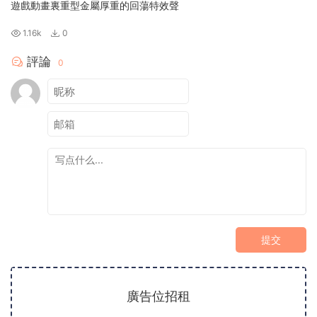
遊戲動畫裏重型金屬厚重的回蕩特效聲
1.16k
0
評論
0
提交
廣告位招租