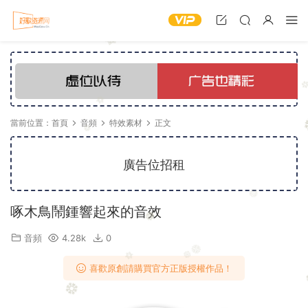
當前位置：
首頁
音頻
特效素材
正文
廣告位招租
啄木鳥鬧鍾響起來的音效
音頻
4.28k
0
喜歡原創請購買官方正版授權作品！