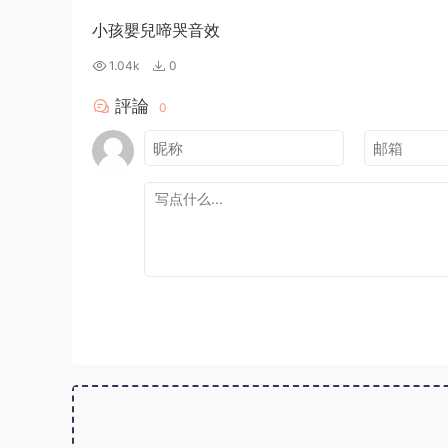
小孩嬰兒啼哭音效
1.04k
0
評論
0