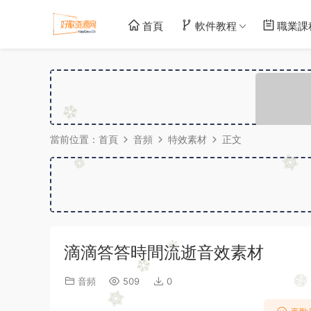
首頁
軟件教程
職業課
當前位置：
首頁
音頻
特效素材
正文
滴滴答答時間流逝音效素材
音頻
509
0