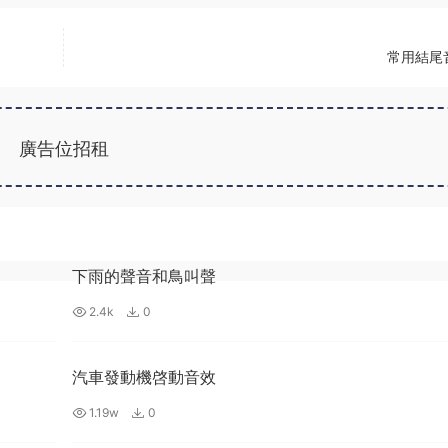
常用結尾音
廣告位招租
下雨的聲音和鳥叫聲
2.4k
0
汽車發動機啓動音效
1.19w
0