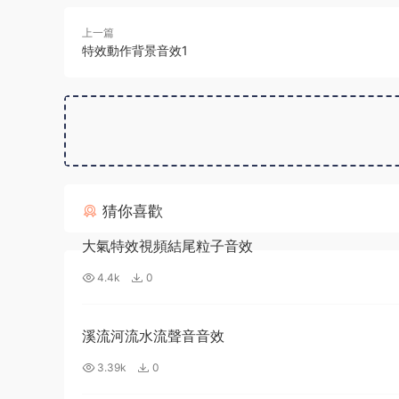
上一篇
特效動作背景音效1
猜你喜歡
大氣特效視頻結尾粒子音效
4.4k
0
溪流河流水流聲音音效
3.39k
0