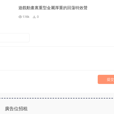
遊戲動畫裏重型金屬厚重的回蕩特效聲
1.16k
0
提交
廣告位招租