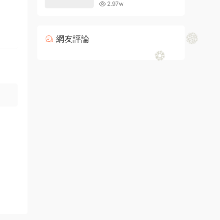
的現有字體
2.97w
網友評論