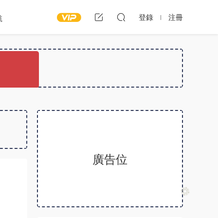
登錄
注冊
航
廣告位