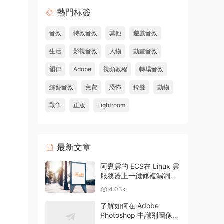
熱門标簽
音效
特效音效
其他
遊戲音效
生活
影視音效
人物
動畫音效
韻律
Adobe
視頻教程
轉場音效
綜藝音效
免費
恐怖
鈴聲
動物
戰争
正版
Lightroom
最新文章
阿裏雲的 ECS在 Linux 雲
服務器上一鍵修複漏洞和
升級方法
4.03k
了解如何在 Adobe
Photoshop 中識别圖像中