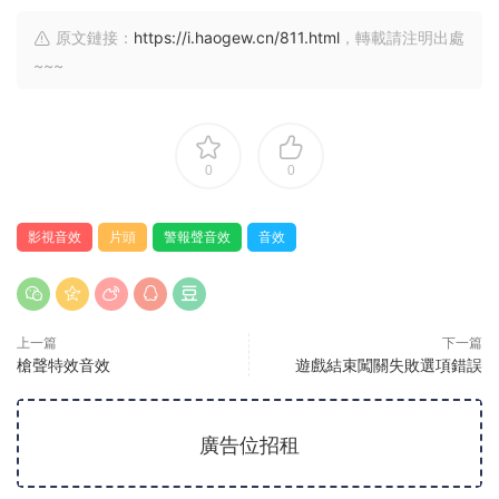
原文鏈接：
https://i.haogew.cn/811.html
，轉載請注明出處
~~~
0
0
影視音效
片頭
警報聲音效
音效
上一篇
下一篇
槍聲特效音效
遊戲結束闖關失敗選項錯誤
廣告位招租