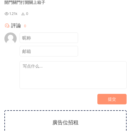
開門關門打開關上箱子
1.21k
0
評論
0
提交
廣告位招租