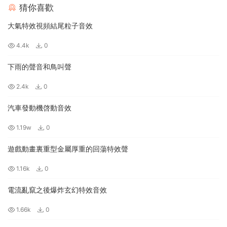
猜你喜歡
大氣特效視頻結尾粒子音效
4.4k
0
下雨的聲音和鳥叫聲
2.4k
0
汽車發動機啓動音效
1.19w
0
遊戲動畫裏重型金屬厚重的回蕩特效聲
1.16k
0
電流亂竄之後爆炸玄幻特效音效
1.66k
0