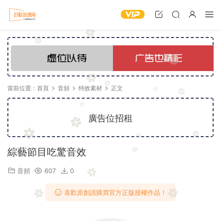
當前位置：
首頁
音頻
特效素材
正文
廣告位招租
綜藝節目吃驚音效
音頻
607
0
喜歡原創請購買官方正版授權作品！