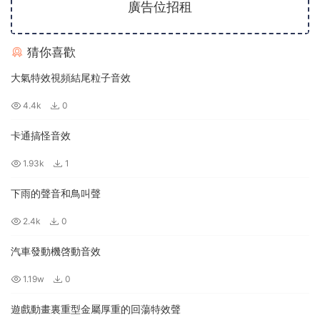
廣告位招租
猜你喜歡
大氣特效視頻結尾粒子音效
4.4k
0
卡通搞怪音效
1.93k
1
下雨的聲音和鳥叫聲
2.4k
0
汽車發動機啓動音效
1.19w
0
遊戲動畫裏重型金屬厚重的回蕩特效聲