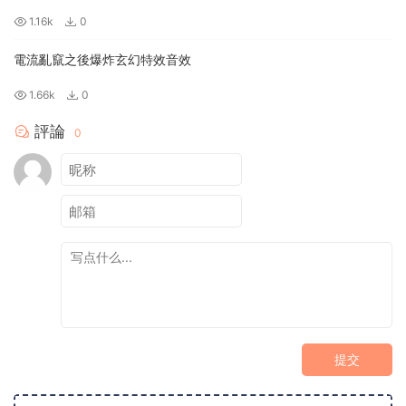
1.16k
0
電流亂竄之後爆炸玄幻特效音效
1.66k
0
評論
0
提交