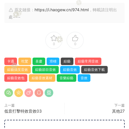
原文鏈接：
https://i.haogew.cn/974.html
，轉載請注明出
處~~~
0
0
卡通
吃驚
喜慶
滑稽
綜藝
綜藝常用音效
綜藝搞笑音效
綜藝節目音效
綜藝音效
綜藝音效下載
綜藝音效包
綜藝音效素材
音樂綜藝
音效
上一篇
下一篇
低音打擊特效音效03
其他27