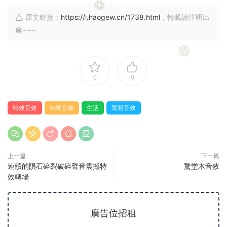
原文鏈接：
https://i.haogew.cn/1738.html
，轉載請注明出
處~~~
0
0
特效音效
特殊音效
生活
警報音效
上一篇
下一篇
連續的隕石碎裂破碎聲音震撼特
驚堂木音效
效轉場
廣告位招租