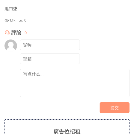
甩門聲
1.1k
0
評論
0
提交
廣告位招租