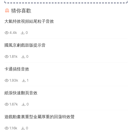
猜你喜歡
大氣特效視頻結尾粒子音效
4.4k
0
國風京劇戲鼓版提示音
1.81k
0
卡通搞怪音效
1.93k
1
紙張快速翻頁音效
1.67k
0
遊戲動畫裏重型金屬厚重的回蕩特效聲
1.16k
0