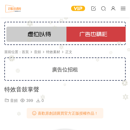
當前位置：
首頁
音頻
特效素材
正文
廣告位招租
特效音鼓掌聲
音頻
399
0
喜歡原創請購買官方正版授權作品！