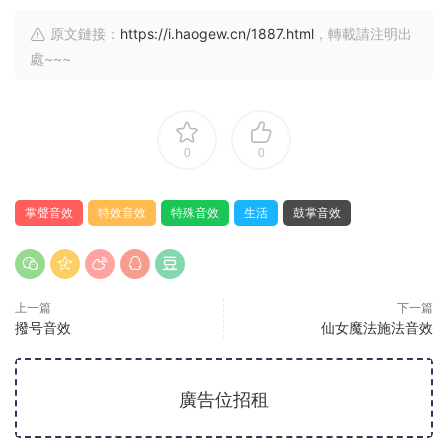
原文鏈接：
https://i.haogew.cn/1887.html
，轉載請注明出
處~~~
0
0
掌聲音效
特效音效
特殊音效
生活
鼓掌音效
上一篇
下一篇
撥号音效
仙女魔法施法音效
廣告位招租