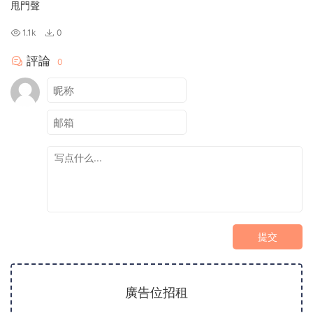
甩門聲
1.1k
0
評論
0
提交
廣告位招租