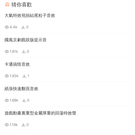
猜你喜歡
大氣特效視頻結尾粒子音效
4.4k
0
國風京劇戲鼓版提示音
1.81k
0
卡通搞怪音效
1.93k
1
紙張快速翻頁音效
1.68k
0
遊戲動畫裏重型金屬厚重的回蕩特效聲
1.16k
0