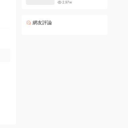
的現有字體
2.97w
網友評論