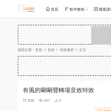
首頁
軟件教程
職業課
當前位置：
首頁
音頻
特效素材
正文
有風的唰唰聲轉場音效特效
音頻
587
0