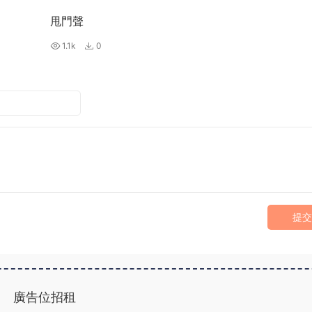
甩門聲
1.1k
0
提交
廣告位招租