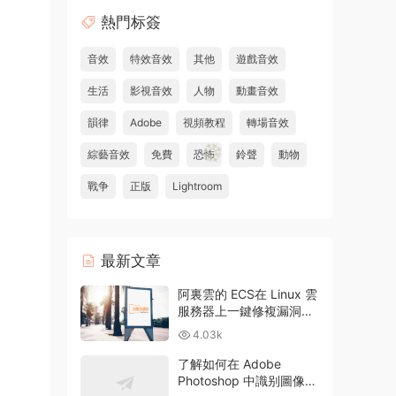
熱門标簽
音效
特效音效
其他
遊戲音效
生活
影視音效
人物
動畫音效
韻律
Adobe
視頻教程
轉場音效
綜藝音效
免費
恐怖
鈴聲
動物
戰争
正版
Lightroom
最新文章
阿裏雲的 ECS在 Linux 雲
服務器上一鍵修複漏洞和
升級方法
4.03k
了解如何在 Adobe
Photoshop 中識别圖像中