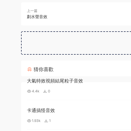
上一篇
劃水聲音效
猜你喜歡
大氣特效視頻結尾粒子音效
4.4k
0
卡通搞怪音效
1.93k
1