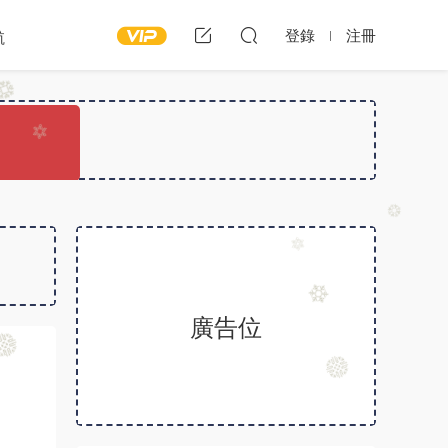
登錄
注冊
航
廣告位