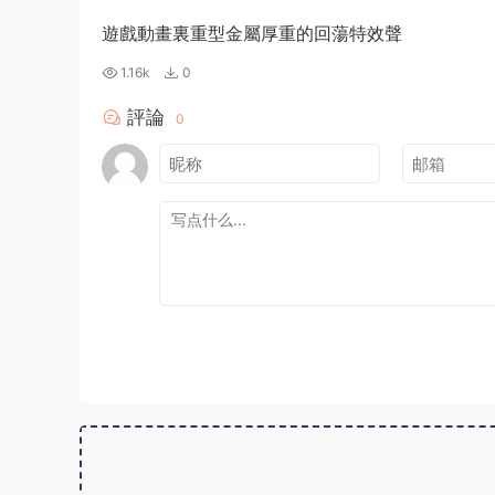
遊戲動畫裏重型金屬厚重的回蕩特效聲
1.16k
0
評論
0