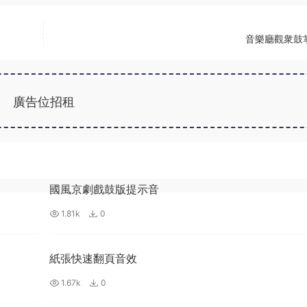
音樂廳觀衆鼓
廣告位招租
國風京劇戲鼓版提示音
1.81k
0
紙張快速翻頁音效
1.67k
0